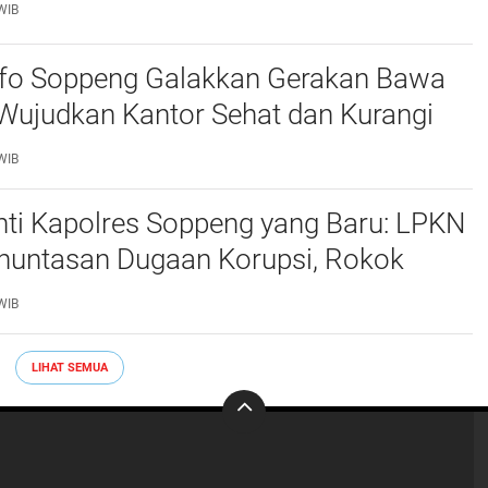
WIB
fo Soppeng Galakkan Gerakan Bawa
Wujudkan Kantor Sehat dan Kurangi
lastik
WIB
ti Kapolres Soppeng yang Baru: LPKN
nuntasan Dugaan Korupsi, Rokok
ngga Tambang Tak Berizin
WIB
LIHAT SEMUA