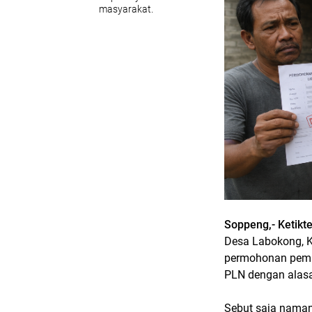
masyarakat.
Soppeng,- Ketikt
Desa Labokong, K
permohonan pemas
PLN dengan alasa
Sebut saja naman