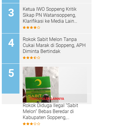
Jadi Sorotan
Ketua IWO Soppeng Kritik
Sikap PN Watansoppeng,
Klarifikasi ke Media Lain
Dinilai Cederai Etika
Keterbukaan Informasi
Rokok Sabit Melon Tanpa
Cukai Marak di Soppeng, APH
Diminta Bertindak
TERPOPULER LAINNYA
Rokok Diduga Ilegal “Sabit
Melon” Bebas Beredar di
Kabupaten Soppeng,
Pengawasan Dipertanyakan