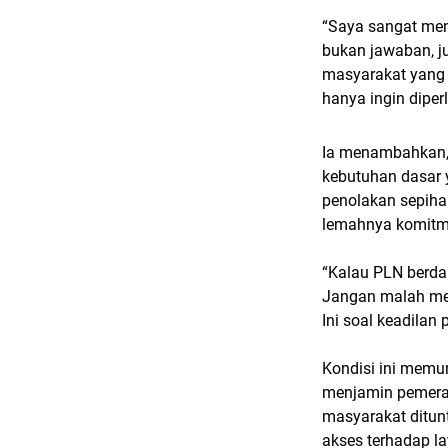
“Saya sangat men
bukan jawaban, j
masyarakat yang j
hanya ingin diperl
Ia menambahkan, 
kebutuhan dasar 
penolakan sepiha
lemahnya komitme
“Kalau PLN berda
Jangan malah men
Ini soal keadilan 
Kondisi ini memu
menjamin pemerata
masyarakat ditunt
akses terhadap lay