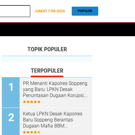
JUM'AT
7•08•2026
POPULER
TOPIK POPULER
TERPOPULER
PR Menanti Kapolres Soppeng
yang Baru: LPKN Desak
Penuntasan Dugaan Korupsi,
Rokok Ilegal hingga Tambang
Tak Berizin
Ketua LPKN Desak Kapolres
Baru Soppeng Berantas
Dugaan Mafia BBM
Bersubsidi, Penimbun Solar