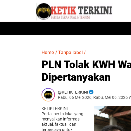
HOME
DAERAH
HUKUM
SULSEL
Home
/
Tanpa label
/
PLN Tolak KWH War
Dipertanyakan
KETIKTERKINI
Rabu, 06 Mei 2026, Rabu, Mei 06, 2026 
KETIKTERKINI
Portal berita lokal yang
menyajikan informasi
aktual, faktual, dan
terpercaya untuk