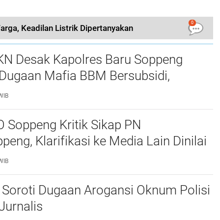
0
ga, Keadilan Listrik Dipertanyakan
KN Desak Kapolres Baru Soppeng
 Dugaan Mafia BBM Bersubsidi,
 Solar Jadi Sorotan
WIB
 Soppeng Kritik Sikap PN
eng, Klarifikasi ke Media Lain Dinilai
tika Keterbukaan Informasi
WIB
l Soroti Dugaan Arogansi Oknum Polisi
Jurnalis