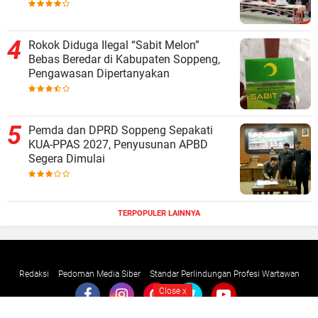
Rokok Diduga Ilegal “Sabit Melon”
Bebas Beredar di Kabupaten Soppeng,
Pengawasan Dipertanyakan
Pemda dan DPRD Soppeng Sepakati
KUA-PPAS 2027, Penyusunan APBD
Segera Dimulai
TERPOPULER LAINNYA
Redaksi
Pedoman Media Siber
Standar Perlindungan Profesi Wartawan
Close
x
Copyright ©
2026 KETIK TERKINI
Premium