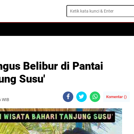
ngus Belibur di Pantai
ung Susu'
Komentar (
)
26 WIB