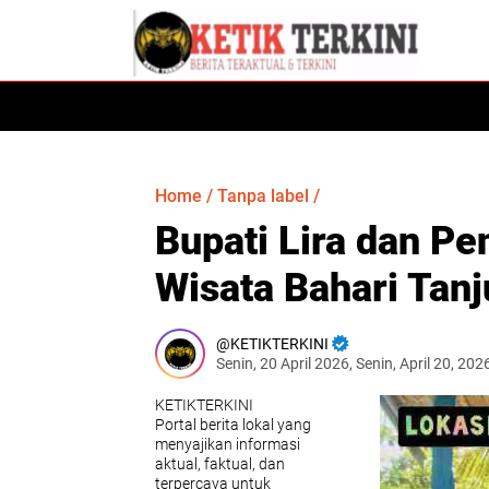
HOME
DAERAH
HUKUM
SULSEL
Home
/
Tanpa label
/
Bupati Lira dan Pe
Wisata Bahari Tanj
KETIKTERKINI
Senin, 20 April 2026, Senin, April 20, 20
KETIKTERKINI
Portal berita lokal yang
menyajikan informasi
aktual, faktual, dan
terpercaya untuk