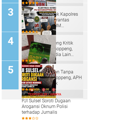
Rokok Ilegal hingga Tambang
Tak Berizin
Ketua LPKN Desak Kapolres
Baru Soppeng Berantas
Dugaan Mafia BBM
Bersubsidi, Penimbun Solar
Jadi Sorotan
Ketua IWO Soppeng Kritik
Sikap PN Watansoppeng,
Klarifikasi ke Media Lain
Dinilai Cederai Etika
Keterbukaan Informasi
Rokok Sabit Melon Tanpa
Cukai Marak di Soppeng, APH
Diminta Bertindak
TERPOPULER LAINNYA
PJI Sulsel Soroti Dugaan
Arogansi Oknum Polisi
terhadap Jurnalis