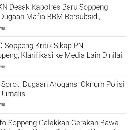
KN Desak Kapolres Baru Soppeng
 Dugaan Mafia BBM Bersubsidi,
 Solar Jadi Sorotan
WIB
 Soppeng Kritik Sikap PN
eng, Klarifikasi ke Media Lain Dinilai
tika Keterbukaan Informasi
WIB
l Soroti Dugaan Arogansi Oknum Polisi
Jurnalis
WIB
fo Soppeng Galakkan Gerakan Bawa