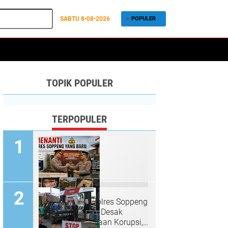
SABTU
8•08•2026
POPULER
TOPIK POPULER
TERPOPULER
PR Menanti Kapolres Soppeng
yang Baru: LPKN Desak
Penuntasan Dugaan Korupsi,