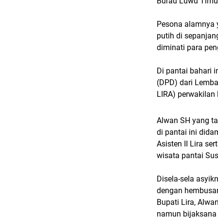
Burau Luwu Timu
Pesona alamnya y
putih di sepanjan
diminati para pen
Di pantai bahari
(DPD) dari Lemb
LIRA) perwakilan
Alwan SH yang tak
di pantai ini did
Asisten II Lira s
wisata pantai Sus
Disela-sela asyi
dengan hembusan
Bupati Lira, Alw
namun bijaksana