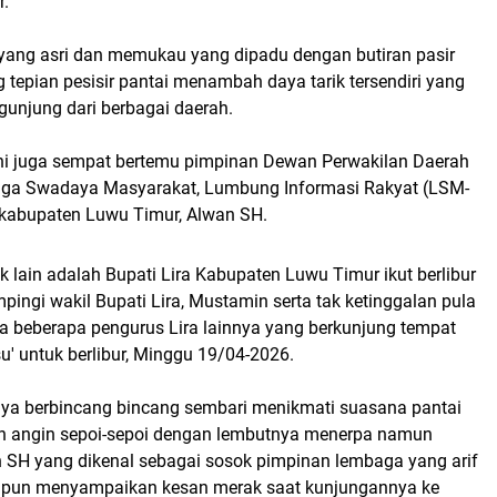
r.
ang asri dan memukau yang dipadu dengan butiran pasir
g tepian pesisir pantai menambah daya tarik tersendiri yang
gunjung dari berbagai daerah.
 ini juga sempat bertemu pimpinan Dewan Perwakilan Daerah
aga Swadaya Masyarakat, Lumbung Informasi Rakyat (LSM-
 kabupaten Luwu Timur, Alwan SH.
 lain adalah Bupati Lira Kabupaten Luwu Timur ikut berlibur
ampingi wakil Bupati Lira, Mustamin serta tak ketinggalan pula
erta beberapa pengurus Lira lainnya yang berkunjung tempat
u' untuk berlibur, Minggu 19/04-2026.
knya berbincang bincang sembari menikmati suasana pantai
 angin sepoi-sepoi dengan lembutnya menerpa namun
an SH yang dikenal sebagai sosok pimpinan lembaga yang arif
 pun menyampaikan kesan merak saat kunjungannya ke