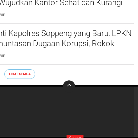
Wujudkan Kantor Sehat dan Kurangi
lastik
WIB
ti Kapolres Soppeng yang Baru: LPKN
nuntasan Dugaan Korupsi, Rokok
ngga Tambang Tak Berizin
WIB
LIHAT SEMUA
Close
x