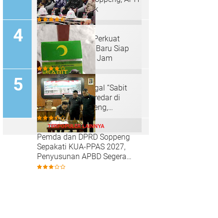
Diminta Bertindak
Bupati Soppeng Perkuat
Sinergi, Kapolres Baru Siap
Layani Warga 24 Jam
Rokok Diduga Ilegal “Sabit
Melon” Bebas Beredar di
Kabupaten Soppeng,
Pengawasan Dipertanyakan
TERPOPULER LAINNYA
Pemda dan DPRD Soppeng
Sepakati KUA-PPAS 2027,
Penyusunan APBD Segera
Dimulai