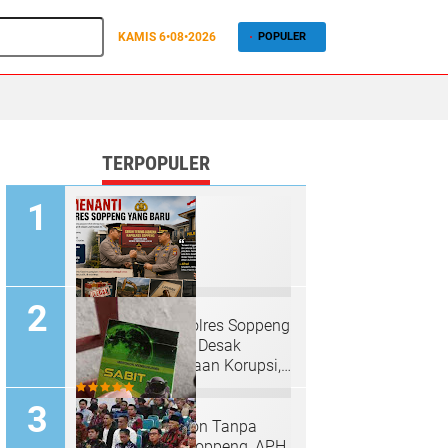
KAMIS
6•08•2026
POPULER
TERPOPULER
PR Menanti Kapolres Soppeng
yang Baru: LPKN Desak
Penuntasan Dugaan Korupsi,
Rokok Ilegal hingga Tambang
Tak Berizin
Rokok Sabit Melon Tanpa
Cukai Marak di Soppeng, APH