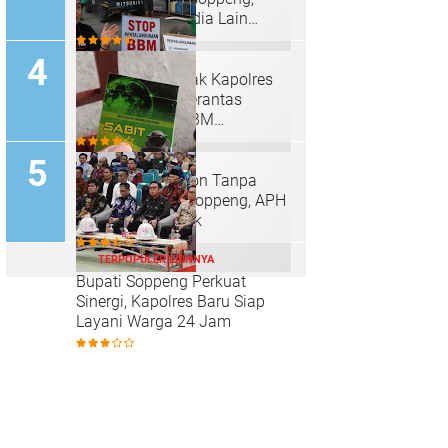
Klarifikasi ke Media Lain
Dinilai Cederai Etika
Keterbukaan Informasi
Ketua LPKN Desak Kapolres
Baru Soppeng Berantas
Dugaan Mafia BBM
Bersubsidi, Penimbun Solar
Jadi Sorotan
Rokok Sabit Melon Tanpa
Cukai Marak di Soppeng, APH
Diminta Bertindak
TERPOPULER LAINNYA
Bupati Soppeng Perkuat
Sinergi, Kapolres Baru Siap
Layani Warga 24 Jam