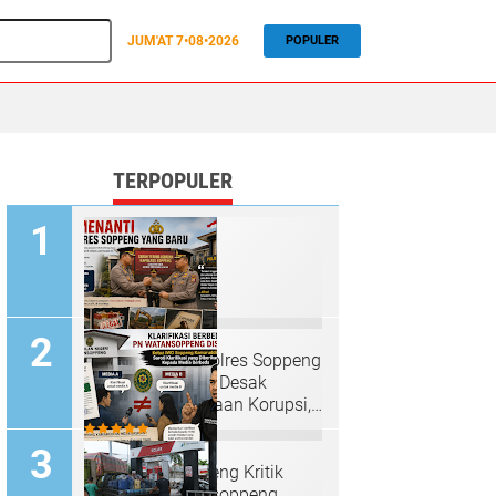
JUM'AT
7•08•2026
POPULER
TERPOPULER
PR Menanti Kapolres Soppeng
yang Baru: LPKN Desak
Penuntasan Dugaan Korupsi,
Rokok Ilegal hingga Tambang
Tak Berizin
Ketua IWO Soppeng Kritik
Sikap PN Watansoppeng,